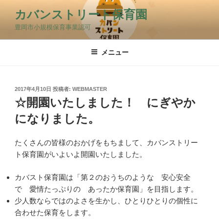
コ
カバンストリート保育園
ン
豊岡市小規模保育事業認可
テ
ン
ツ
メニュー
へ
ス
キ
投
2017年4月10日
投稿者:
WEBMASTER
稿
ッ
☆開園いたしました！ にぎやか
日:
プ
になりました。
たくさんの皆様のおかげをもちまして、カバンストリー
ト保育園がいよいよ開園いたしました。
カバスト保育園は「第２のおうちのような 安心安全
で 愛情たっぷりの あったか保育園」を目指します。
少人数ならではのよさを生かし、ひとりひとりの個性に
合わせた保育をします。