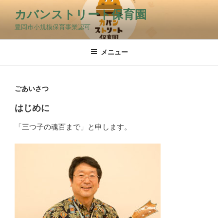
コ
カバンストリート保育園
ン
豊岡市小規模保育事業認可
テ
ン
ツ
メニュー
へ
ス
キ
ごあいさつ
ッ
はじめに
プ
「三つ子の魂百まで」と申します。